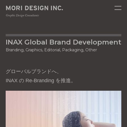
tog
nav
INAX Global Brand Development
Branding, Graphics, Editorial, Packaging, Other
グローバルブランドへ、
INAX の Re-Branding を推進。