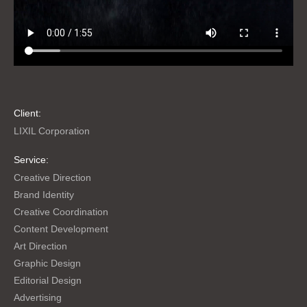
Client:
LIXIL Corporation
Service:
Creative Direction
Brand Identity
Creative Coordination
Content Development
Art Direction
Graphic Design
Editorial Design
Advertising